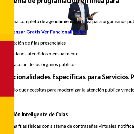
Sistema de programación en línea para
Centros de
|
Sistema completo de agendamiento en línea para organismos públi
Comenzar Gratis
Ver Funcionalidades
80%
Reducción de filas presenciales
50k+
Ciudadanos atendidos mensualmente
95%
Satisfacción de los órganos públicos
Funcionalidades Específicas
para Servicios 
Todo lo que necesitas para modernizar la atención pública y mejo
Gestión Inteligente de Colas
Elimina filas físicas con sistema de contraseñas virtuales, noti