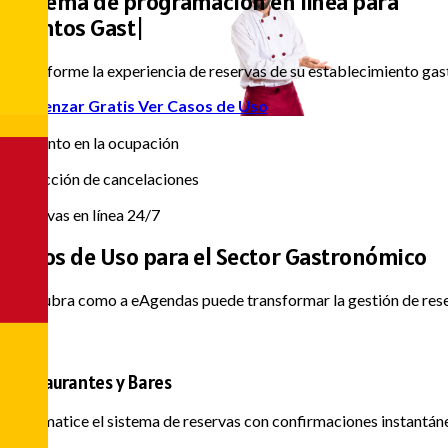
Sistema de programación en línea para
Eventos Gastronómicos
|
Transforme la experiencia de reservas de su establecimiento gast
Comenzar Gratis
Ver Casos de Uso
85%
Aumento en la ocupación
70%
Reducción de cancelaciones
24/7
Reservas en línea 24/7
Casos de Uso para el
Sector Gastronómico
Descubra como a eAgendas puede transformar la gestión de rese
Restaurantes y Bares
Automatice el sistema de reservas con confirmaciones instantáne