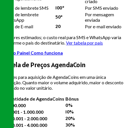
criado
100
*
Envio de lembrete SMS
Por SMS enviado
Envio de lembrete
Por mensagem
50
*
WhatsApp
enviada
20
Envio de E-mail
Por e-mail enviado
* Valores estimados; o custo real para SMS e WhatsApp varia
conforme o país do destinatário.
Ver tabela por país
Ver no Painel
Como funciona
Tabela de Preços
AgendaCoin
Valores para aquisição de AgendaCoins em uma única
operação. Quanto maior o volume adquirido, maior o desconto
aplicado no valor unitário.
Quantidade de AgendaCoins
Bônus
0%
0 - 500.000
10%
500.001 - 1.000.000
20%
1.000.001 - 2.000.000
30%
2.000.001 - 4.000.000