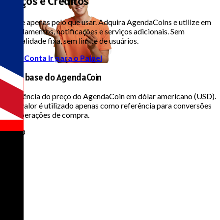
Preços e Créditos
Pague apenas pelo que usar. Adquira AgendaCoins e utilize em
agendamentos, notificações e serviços adicionais. Sem
mensalidade fixa, sem limite de usuários.
Criar Conta
Ir para o Painel
Valor base do AgendaCoin
Referência do preço do AgendaCoin em dólar americano (USD).
Este valor é utilizado apenas como referência para conversões
em operações de compra.
1 USD