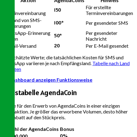
Aktion
AgendaCoins
Hinweis
Neue
Für erstellte
150
Terminvereinbarung
Terminvereinbarungen
Versand von SMS-
100
*
Per gesendeter SMS
Erinnerungen
WhatsApp-Erinnerung
Per gesendeter
50
*
senden
Nachricht
20
E-Mail-Versand
Per E-Mail gesendet
* Geschätzte Werte; die tatsächlichen Kosten für SMS und
WhatsApp variieren je nach Empfängsland.
Tabelle nach Land
anzeigen
Im Dashboard anzeigen
Funktionsweise
Preistabelle
AgendaCoin
Werte für den Erwerb von AgendaCoins in einer einzigen
Transaktion. Je größer das erworbene Volumen, desto höher
der Rabatt auf den Stückpreis.
Anzahl der AgendaCoins
Bonus
0%
0 - 500.000