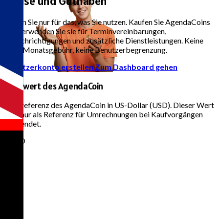
Preise und Guthaben
Zahlen Sie nur für das, was Sie nutzen. Kaufen Sie AgendaCoins
und verwenden Sie sie für Terminvereinbarungen,
Benachrichtigungen und zusätzliche Dienstleistungen. Keine
feste Monatsgebühr, keine Benutzerbegrenzung.
Benutzerkonto erstellen
Zum Dashboard gehen
Basiswert des AgendaCoin
Preisreferenz des AgendaCoin in US-Dollar (USD). Dieser Wert
wird nur als Referenz für Umrechnungen bei Kaufvorgängen
verwendet.
1 USD